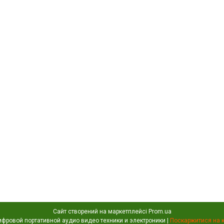
Сайт створений на маркетплейсі
Prom.ua
Portativochka - интернет магазин цифровой портативной аудио видео техники и электроники |
Поскаржитися на 