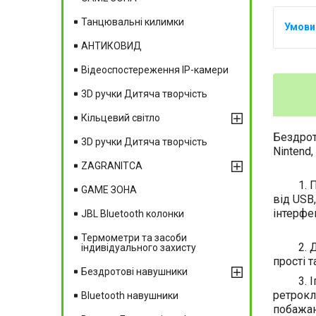
Танцювальні килимки
АНТИКОВИД
Відеоспостереження IP-камери
3D ручки Дитяча творчість
Кільцевий світло
Бездрот
3D ручки Дитяча творчість
Nintend
ZAGRANITCA
1. Підт
GAME ЗОНА
від USB
інтерф
JBL Bluetooth колонки
Термометри та засоби
2. Два 
індивідуального захисту
прості т
Бездротові навушники
3. Ігро
ретрок
Вluetooth навушники
побажа