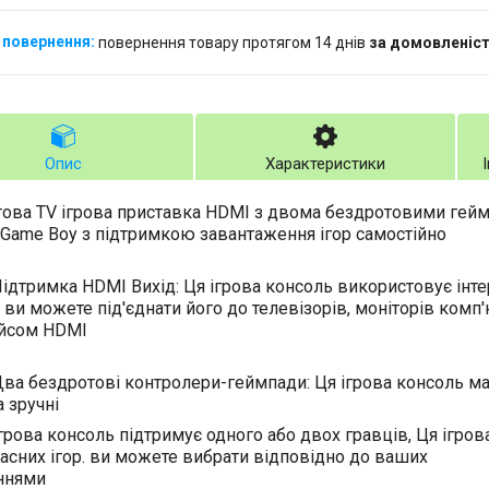
повернення товару протягом 14 днів
за домовленіс
Опис
Характеристики
ова TV ігрова приставка HDMI з двома бездротовими геймп
, Game Boy з підтримкою завантаження ігор самостійно
римка HDMI Вихід: Ця ігрова консоль використовує інт
, ви можете під'єднати його до телевізорів, моніторів комп
ейсом HDMI
бездротові контролери-геймпади: Ця ігрова консоль має
а зручні
ва консоль підтримує одного або двох гравців, Ця ігрова
ласних ігор. ви можете вибрати відповідно до
ннями