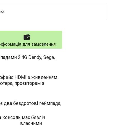
тю
Інформація для замовлення
адами 2.4G Dendy, Sega,
ерфейс HDMI з живленням
'ютера, проєкторам з
 два бездротові геймпада,
 консоль має безліч
 ваших власними