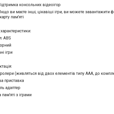
тримка консольних відеоігор
о ви маєте інші, цікавіші ігри, ви можете завантажити ф
карту пам'яті
 характеристики:
л: ABS
Чорний
ні ігри
тація:
тролери (живляться від двох елементів типу ААА, до компл
ова приставка
ель адаптер
а пам'яті з іграми