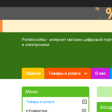
Portativochka - интернет магазин цифровой пор
и электроники
Главная
Товары и услуги
О нас
Товары и услуги
Бездр
Клавіатури