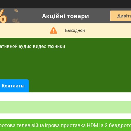
Выходной
тативной аудио видео техники
Контакты
отова телевізійна ігрова приставка HDMI з 2 бездрот