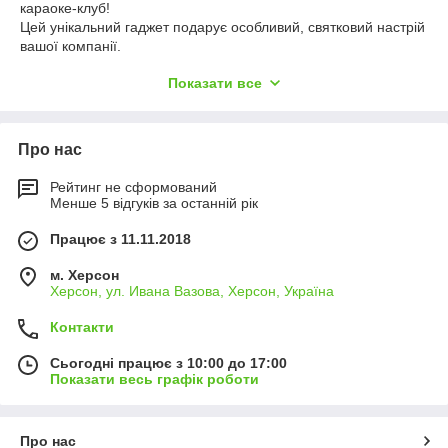
караоке-клуб!
Цей унікальний гаджет подарує особливий, святковий настрій
вашої компанії.
Більше не потрібно їхати в караоке бар, бронювати столик,
Показати все
чекати своєї черги і
соромитися заспівати улюблену пісню перед незнайомцями.
З цим гаджетом співати може
кожен, і скільки душа забажає. В оточенні друзів завжди легко,
Про нас
приємно і весело.
А якщо при цьому серед вас є талановиті виконавці - всі
Рейтинг не сформований
будуть просто в захваті!
Менше 5 відгуків за останній рік
Вашим друзям обов'язково захочеться повторити незабутній
караоке-вечір!
Працює з 11.11.2018
м. Херсон
Херсон, ул. Ивана Вазова, Херсон, Україна
Контакти
Сьогодні працює з 10:00 до 17:00
Показати весь графік роботи
Про нас