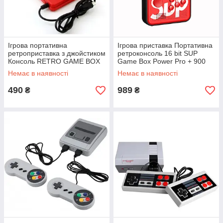
Ігрова портативна
Ігрова приставка Портативна
ретроприставка з джойстиком
ретроконсоль 16 bit SUP
Консоль RETRO GAME BOX
Game Box Power Pro + 900
на 2 гравці Ігри Денді SUP
класичних ігор
Немає в наявності
Немає в наявності
DENDY
490
989
₴
₴