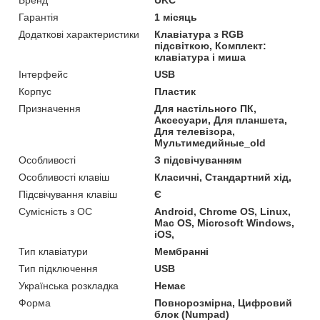
Гарантія
1 місяць
Додаткові характеристики
Клавіатура з RGB
підсвіткою, Комплект:
клавіатура і миша
Інтерфейс
USB
Корпус
Пластик
Призначення
Для настільного ПК,
Аксесуари, Для планшета,
Для телевізора,
Мультимедийные_old
Особливості
З підсвічуванням
Особливості клавіш
Класичні, Стандартний хід,
Підсвічування клавіш
Є
Сумісність з ОС
Android, Chrome OS, Linux,
Mac OS, Microsoft Windows,
iOS,
Тип клавіатури
Мембранні
Тип підключення
USB
Українська розкладка
Немає
Форма
Повнорозмірна, Цифровий
блок (Numpad)