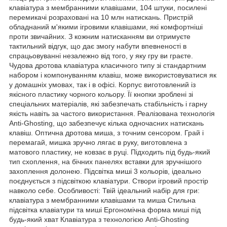
клавіатура з мембранними клавішами, 104 штуки, посилені
перемикачі розраховані на 10 млн натискань. Пристрій
обладнаний м'якими ігровими клавішами, які комфортніші
проти звичайних. З кожним натисканням ви отримуєте
тактильний відгук, що дає змогу набути впевненості в
спрацьовуванні незалежно від того, у яку гру ви граєте.
Чудова дротова клавіатура класичного типу зі стандартним
набором і компонуванням клавіш, може використовуватися як
у домашніх умовах, так і в офісі. Корпус виготовлений із
якісного пластику чорного кольору. Її кнопки зроблені зі
спеціальних матеріалів, які забезпечать стабільність і гарну
якість навіть за частого використання. Реалізована технологія
Anti-Ghosting, що забезпечує кілька одночасних натискань
клавіш. Оптична дротова миша, з точним сенсором. Грай і
перемагай, мишка зручно лягає в руку, виготовлена з
матового пластику, не ковзає в руці. Підходить під будь-який
тип схоплення, на бічних панелях вставки для зручнішого
захоплення долонею. Підсвітка миші 3 кольорів, ідеально
поєднується з підсвіткою клавіатури. Створи ігровий простір
навколо себе. Особливості: Твій ідеальний набір для гри:
клавіатура з мембранними клавішами та миша Стильна
підсвітка клавіатури та миші Ергономічна форма миші під
будь-який хват Клавіатура з технологією Anti-Ghosting