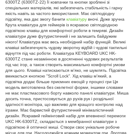
6300TZ (6300TZ-22) Її ковпачки та кнопки зроблені зі
спеціальних матеріалів, які забезпечать стабільність і гарну
якість навіть за частого використання. Має світлодіодну
підсвітку, яка дає змогу бачити
клавіатуру
вночі. Дуже зручна
Крута клавіатура для геймерів із яскравою світлодіодною
підсвіткою клавіш для комфортної роботи в темряві. Дизайн
клавіатури дуже футуристичний і не залишить байдужим
нікого! Клавіатура має весь необхідний набір функцій. Великі
клавіші забезпечують чудову зворотну відбій і чудові тактильні
відчуття під час роботи. Клавіатура KEYBOARD UKC HK-
6300TZ стане незамінною в досягненні чудових результатів
під час ігор, а також створить максимально комфортні умови
для цього. Клавіші натискаються м'яко, не шумлять. Підсвітка
вмикається кнопкою "Scroll Lock". Хід клавіш м'який, а
підсвітка додає більше приємних емоцій у процесі гри Ця
модель виготовлена без скелетної форми, іншими словами
не має пластмасового борту навколо панелі клавіатури. Миша
досить точна, пристосовується до рухів рук і роздільної
здатності монітора, що важливо для кращого контролю над
іграми. Має барвистий футуристичний мінімалістичний
дизайн. Яскравий геймінговий набір для впевненої перемоги
UKC HK-6300TZ, складається з мембранної клавіатури з
підсвіткою й оптичної миші. Створи своє унікальне робоче
місце для гри. Насолоджуйся кожним моментом гри. Дротова