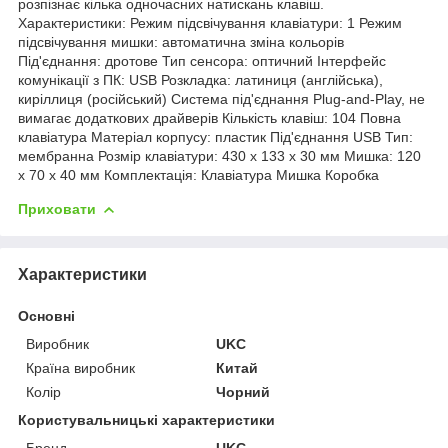
розпізнає кілька одночасних натискань клавіш.
Характеристики: Режим підсвічування клавіатури: 1 Режим
підсвічування мишки: автоматична зміна кольорів
Під'єднання: дротове Тип сенсора: оптичний Інтерфейс
комунікації з ПК: USB Розкладка: латиниця (англійська),
киріллиця (російський) Система під'єднання Plug-and-Play, не
вимагає додаткових драйверів Кількість клавіш: 104 Повна
клавіатура Матеріал корпусу: пластик Під'єднання USB Тип:
мембранна Розмір клавіатури: 430 x 133 x 30 мм Мишка: 120
x 70 x 40 мм Комплектація: Клавіатура Мишка Коробка
Приховати
Характеристики
Основні
Виробник
UKC
Країна виробник
Китай
Колір
Чорний
Користувальницькі характеристики
Бренд
UKC