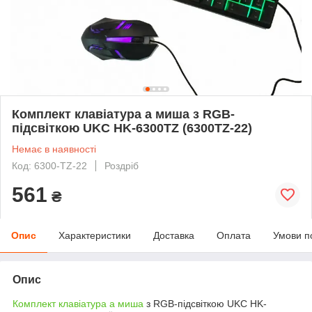
Комплект клавіатура а миша з RGB-
підсвіткою UKC HK-6300TZ (6300TZ-22)
Немає в наявності
Код: 6300-TZ-22
Роздріб
561
₴
Опис
Характеристики
Доставка
Оплата
Умови п
Опис
Комплект клавіатура а миша
з RGB-підсвіткою UKC HK-