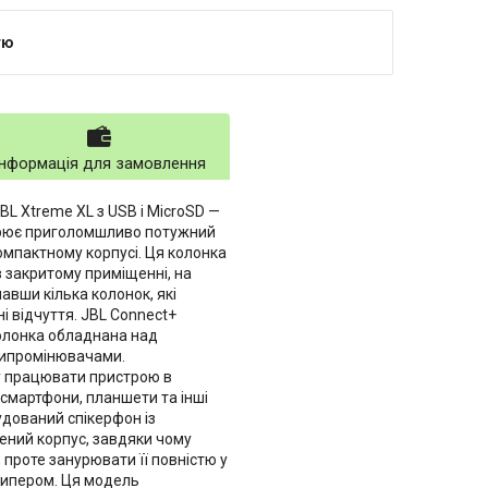
тю
Інформація для замовлення
BL Xtreme XL з USB і MicroSD —
ворює приголомшливо потужний
омпактному корпусі. Ця колонка
 закритому приміщенні, на
навши кілька колонок, які
і відчуття. JBL Connect+
олонка обладнана над
випромінювачами.
гу працювати пристрою в
смартфони, планшети та інші
удований спікерфон із
ений корпус, завдяки чому
проте занурювати її повністю у
 зипером. Ця модель