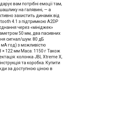
дарує вам потрібні емоції там,
а шашлику на галявині, — а
тивно захистить динамік від
tooth 4.1 з підтримкою A2DP
д'єднання через «мініджек»
іаметром 50 мм, два пасивних
ння сигнал/шум: 80 дБ
0 мА·год) з можливістю
3 × 122 мм Маса: 1150 г Також
ктація: колонка JBL Xtreme X,
нструкція та коробка. Купити
жди за доступною ціною в