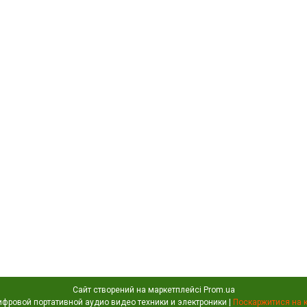
Сайт створений на маркетплейсі
Prom.ua
Portativochka - интернет магазин цифровой портативной аудио видео техники и электроники |
Поскаржитися на 