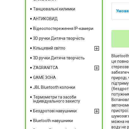
Танцювальні килимки
АНТИКОВИД
Відеоспостереження IP-камери
3D ручки Дитяча творчість
Кільцевий світло
Bluetoot
3D ручки Дитяча творчість
це повно
стереозв
ZAGRANITCA
забезпеч
GAME ЗОНА
природі, 
підтриму
JBL Bluetooth колонки
(бездрот
потужним
Термометри та засоби
Встановл
індивідуального захисту
автономн
пристрої
Бездротові навушники
шумозагл
Вluetooth навушники
можна не
воду не 