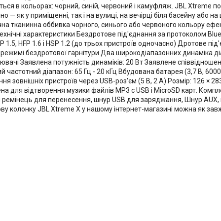
ться в кольорах: чорний, синій, червоний і камуфляж. JBL Xtreme по
но — як у приміщенні, так і на вулиці, на вечірці біля басейну або н
на тканинна оббивка чорного, синього або червоного кольору ефек
Технічні характеристики Бездротове під'єднання за протоколом Blue
P 1.5, HFP 1.6 і HSP 1.2 (до трьох пристроїв одночасно) Дротове пі
 режимі бездротової гарнітури Два широкодіапазонних динаміка д
ювачі Заявлена потужність динаміків: 20 Вт Заявлене співвідноше
й частотний діапазон: 65 Гц - 20 кГц Вбудована батарея (3,7 В, 600
я зовнішніх пристроїв через USB-роз'єм (5 В, 2 А) Розмір: 126 × 28
на для відтворення музики файлів MP3 c USB і MicroSD карт. Компле
й ремінець для перенесення, шнур USB для заряджання, Шнур AUX, і
ву колонку JBL Xtreme X у нашому інтернет-магазині можна як зав