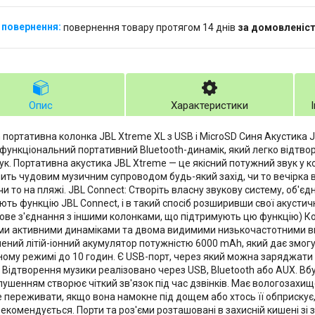
повернення товару протягом 14 днів
за домовленіс
Опис
Характеристики
h портативна колонка JBL Xtreme XL з USB і MicroSD Синя Акустика J
функціональний портативний Bluetooth-динамік, який легко відт
ук. Портативна акустика JBL Xtreme — це якісний потужний звук у к
ить чудовим музичним супроводом будь-який захід, чи то вечірка в
чи то на пляжі. JBL Connect: Створіть власну звукову систему, об'єд
ють функцію JBL Connect, і в такий спосіб розширивши свої акустичн
ове з'єднання з іншими колонками, що підтримують цю функцію) К
и активними динаміками та двома видимими низькочастотними 
ений літій-іонний акумулятор потужністю 6000 mAh, який дає змо
ому режимі до 10 годин. Є USB-порт, через який можна заряджати 
. Відтворення музики реалізовано через USB, Bluetooth або AUX. Вб
ушенням створює чіткий зв'язок під час дзвінків. Має вологозахищ
 переживати, якщо вона намокне під дощем або хтось її обприскує, 
рекомендується. Порти та роз'єми розташовані в захисній кишені зі