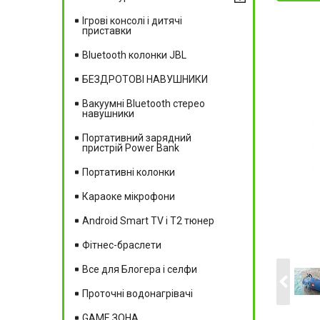
Ігрові консолі і дитячі
приставки
Bluetooth колонки JBL
БЕЗДРОТОВІ НАВУШНИКИ
Вакуумні Вluetooth стерео
навушники
Портативний зарядний
пристрій Power Bank
Портативні колонки
Караоке мікрофони
Android Smart TV і T2 тюнер
Фітнес-браслети
Все для Блогера і селфи
Проточні водонагрівачі
GAME ЗОНА