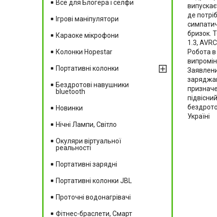
Все для Блогера і селфи
випускає
де потріб
Ігрові маніпулятори
симпатич
бризок. 
Караоке мікрофони
1.3, AVRC
Робота в
Колонки Hopestar
випромін
Портативні колонки
Заявлени
заряджанн
Бездротові навушники
призначе
bluetooth
підвісни
бездрото
Новинки
Україні
Нічні Лампи, Світло
Окуляри віртуальної
реальності
Портативні зарядні
Портативні колонки JBL
Проточні водонагрівачі
Фітнес-браслети, Смарт