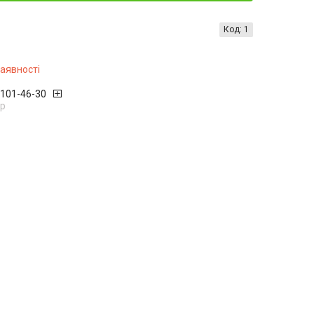
Код:
1
наявності
 101-46-30
р