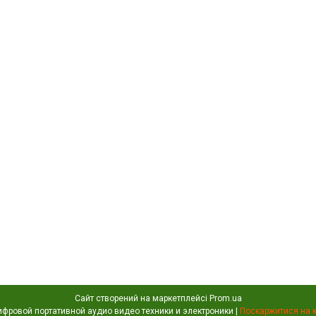
Сайт створений на маркетплейсі
Prom.ua
Portativochka - интернет магазин цифровой портативной аудио видео техники и электроники |
Поскаржитися на 