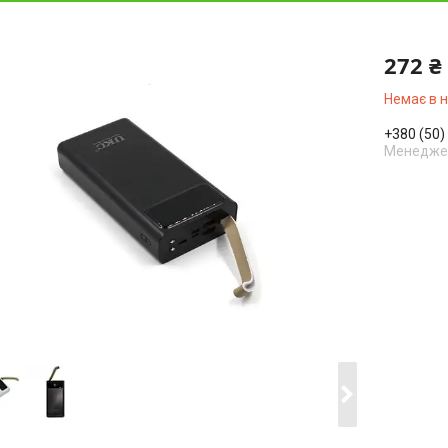
272 ₴
Немає в 
+380 (50)
Менедже