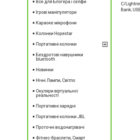
Все для Блогера і селфи
C/Lightni
Bank; US
Ігрові маніпулятори
Караоке мікрофони
Колонки Hopestar
Портативні колонки
Бездротові навушники
bluetooth
Новинки
Нічні Лампи, Світло
Окуляри віртуальної
реальності
Портативні зарядні
Портативні колонки JBL
Проточні водонагрівачі
Фітнес-браслети, Смарт