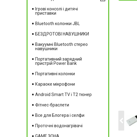
Ігрові консолі і дитячі
приставки
Bluetooth колонки JBL
БЕЗДРОТОВІ НАВУШНИКИ
Вакуумні Вluetooth стерео
навушники
Портативний зарядний
пристрій Power Bank
Портативні колонки
Караоке мікрофони
Android Smart TV і T2 тюнер
Фітнес-браслети
Все для Блогера і селфи
Проточні водонагрівачі
GAME ЗОНА