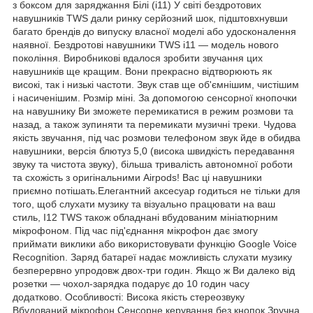
з боксом для заряджання Білі (i11) У світі бездротових
навушників TWS дали ринку серйозний шок, підштовхнувши
багато брендів до випуску власної моделі або удосконалення
наявної. Бездротові навушники TWS i11 — модель нового
покоління. Виробникові вдалося зробити звучання цих
навушників ще кращим. Вони прекрасно відтворюють як
високі, так і низькі частоти. Звук став ще об'ємнішим, чистішим
і насиченішим. Розмір міні. За допомогою сенсорної кнопочки
на навушнику Ви зможете перемикатися в режим розмови та
назад, а також зупиняти та перемикати музичні треки. Чудова
якість звучання, під час розмови телефоном звук йде в обидва
навушники, версія блютуз 5,0 (висока швидкість передавання
звуку та чистота звуку), більша тривалість автономної роботи
та схожість з оригінальними Airpods! Вас ці навушники
приємно потішать.Елегантний аксесуар годиться не тільки для
того, щоб слухати музику та візуально працювати на ваш
стиль, I12 TWS також обладнані вбудованим мініатюрним
мікрофоном. Під час під'єднання мікрофон дає змогу
приймати виклики або використовувати функцію Google Voice
Recognition. Заряд батареї надає можливість слухати музику
безперервно упродовж двох-три годин. Якщо ж Ви далеко від
розетки — чохол-зарядка подарує до 10 годин часу
додатково. Особливості: Висока якість стереозвуку
Вбудований мікрофон Сенсорне керування без кнопок Зручна