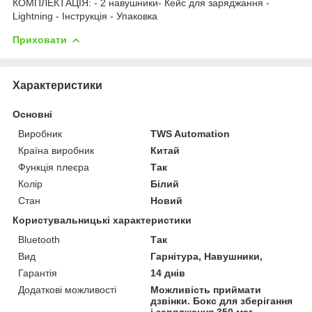
КОМПЛЕКТАЦІЯ: - 2 навушники- Кейс для заряджання -
Lightning - Інструкція - Упаковка
Приховати
Характеристики
Основні
Виробник
TWS Automation
Країна виробник
Китай
Функція плеєра
Так
Колір
Білий
Стан
Новий
Користувальницькі характеристики
Bluetooth
Так
Вид
Гарнітура, Навушники,
Гарантія
14 днів
Додаткові можливості
Можливість приймати
дзвінки. Бокс для зберігання
і заряджання 350 маг