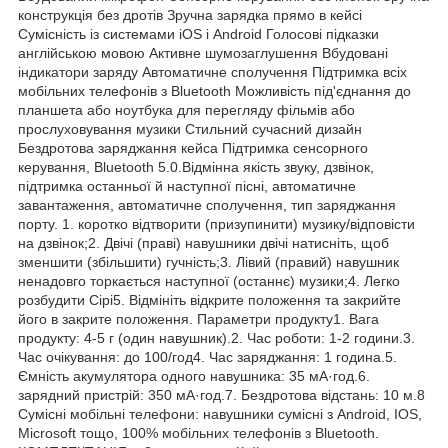
конструкція без дротів Зручна зарядка прямо в кейсі
Сумісність із системами iOS і Android Голосові підказки
англійською мовою Активне шумозаглушення Вбудовані
індикатори заряду Автоматичне сполучення Підтримка всіх
мобільних телефонів з Bluetooth Можливість під'єднання до
планшета або ноутбука для перегляду фільмів або
прослуховування музики Стильний сучасний дизайн
Бездротова заряджання кейса Підтримка сенсорного
керування, Bluetooth 5.0.Відмінна якість звуку, дзвінок,
підтримка останньої й наступної пісні, автоматичне
завантаження, автоматичне сполучення, тип заряджання
порту. 1. коротко відтворити (призупинити) музику/відповісти
на дзвінок;2. Двічі (праві) навушники двічі натисніть, щоб
зменшити (збільшити) гучність;3. Лівий (правий) навушник
ненадовго торкається наступної (останнє) музики;4. Легко
розбудити Сірі5. Відмініть відкрите положення та закрийте
його в закрите положення. Параметри продукту1. Вага
продукту: 4-5 г (один навушник).2. Час роботи: 1-2 години.3.
Час очікування: до 100/год4. Час заряджання: 1 година.5.
Ємність акумулятора одного навушника: 35 мА·год.6.
зарядний пристрій: 350 мА·год.7. Бездротова відстань: 10 м.8
Сумісні мобільні телефони: навушники сумісні з Android, IOS,
Microsoft тощо, 100% мобільних телефонів з Bluetooth.