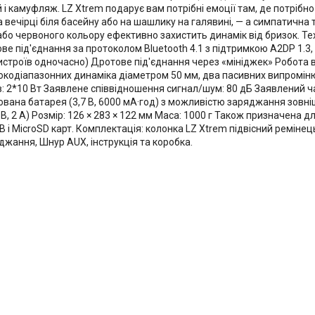
і камуфляж. LZ Xtrem подарує вам потрібні емоції там, де потрібно —
на вечірці біля басейну або на шашлику на галявині, — а симпатична
або червоного кольору ефективно захистить динамік від бризок. Те
е під'єднання за протоколом Bluetooth 4.1 з підтримкою A2DP 1.3, A
истроїв одночасно) Дротове під'єднання через «мініджек» Робота в
кодіапазонних динаміка діаметром 50 мм, два пасивних випромін
в: 2*10 Вт Заявлене співвідношення сигнал/шум: 80 дБ Заявлений ча
ована батарея (3,7 В, 6000 мА·год) з можливістю заряджання зовні
 В, 2 А) Розмір: 126 × 283 × 122 мм Маса: 1000 г Також призначена 
B і MicroSD карт. Комплектація: колонка LZ Xtrem підвісний реміне
джання, Шнур AUX, інструкція та коробка.