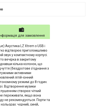
тю
Інформація для замовлення
e) Акустика LZ Xtrem з USB і
егко відтворює приголомшливо
й звук у компактному корпусі.
то вечірка в закритому
'єднавши кілька колонок, що
ідчуття (бездротове з'єднання з
отужними активними
влений літій-іонний
тономному режимі до 8 годин.
ої. Відтворення музики
аглушенням створює чіткий
 не переживати, якщо вона
оду не рекомендується. Порти та
 кольорах: чорний, синій,