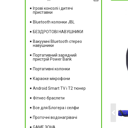
Ігрові консолі і дитячі
приставки
Bluetooth колонки JBL
БЕЗДРОТОВІ НАВУШНИКИ
Вакуумні Вluetooth стерео
навушники
Портативний зарядний
пристрій Power Bank
Портативні колонки
Караоке мікрофони
Android Smart TV і T2 тюнер
Фітнес-браслети
Все для Блогера і селфи
Проточні водонагрівачі
GAME ЗОНА