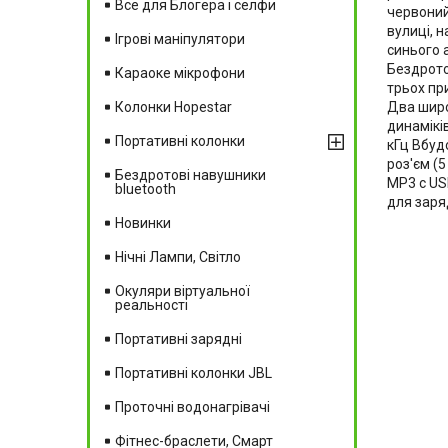
Все для Блогера і селфи
червоний 
вулиці, 
Ігрові маніпулятори
синього 
Бездротов
Караоке мікрофони
трьох пр
Два широ
Колонки Hopestar
динамікі
Портативні колонки
кГц Вбуд
роз'єм (5
Бездротові навушники
MP3 c US
bluetooth
для заря
Новинки
Нічні Лампи, Світло
Окуляри віртуальної
реальності
Портативні зарядні
Портативні колонки JBL
Проточні водонагрівачі
Фітнес-браслети, Смарт