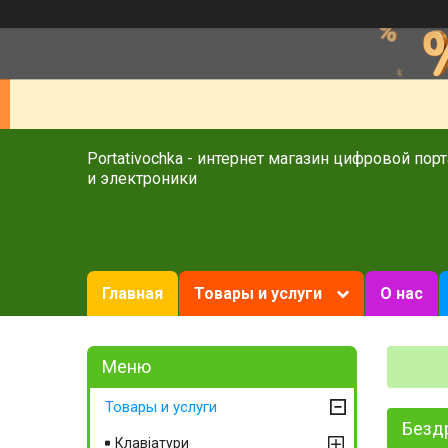
Portativochka - интернет магазин цифровой пор
и электроники
Главная
Товары и услуги
О нас
Товары и услуги
Бездр
Клавіатури