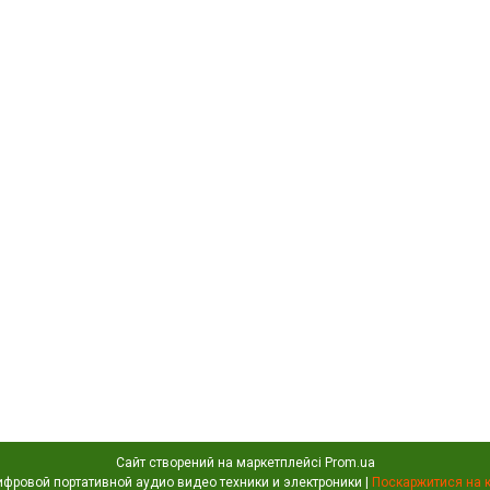
Сайт створений на маркетплейсі
Prom.ua
Portativochka - интернет магазин цифровой портативной аудио видео техники и электроники |
Поскаржитися на 