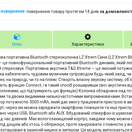
повернення товару протягом 14 днів
за домовленіс
Опис
Характеристики
ва портативна Bluetooth стереоколонка LZ Xtrem Синя (LZ Xtrem Blu
— це повнофункціональний портативний Bluetooth-динамік, який л
 стереозвук. Портативна акустика T&G Xtreme — це якісний потужни
ка забезпечить чудовим музичним супроводом будь-який захід, чи 
і, на природі, чи то на пляжі. Створіть власну звукову систему, об
ють функцію Connect, і в такий спосіб розширивши свої акустичні в
олонками, що підтримують цю функцію) Колонка обладнана над п
ми та двома видимими низькочастотними випромінювачами. Встано
ор потужністю 3000 mAh, який дає змогу працювати пристрою в ав
рт, через які можна заряджати смартфони, планшети та інші пристр
ано через USB, Bluetooth або AUX. Вбудований спікерфон із шумоз
під час дзвінків. Має вологозахищений корпус, завдяки чому можна
під дощем або хтось її обприскує, проте занурювати її повністю у в
розташовані в захисній кишені зі зипером. Ця модель випускається в