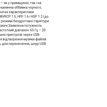
 як у приміщенні, так і на
 тканинна оббивка чорного,
хнічні характеристики
VRCP 1.5, HFP 1.6 і HSP 1.2 (до
 режимі бездротової гарнітури
ювачі Заявлена потужність
стотний діапазон: 65 Гц – 20
шніх пристроїв через USB-
для відтворення музики файлів
ць для перенесення, шнур USB