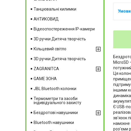
Танцювальні килимки
АНТИКОВИД
Відеоспостереження IP-камери
3D ручки Дитяча творчість
Кільцевий світло
Бездрото
3D ручки Дитяча творчість
MicroSD 
потужний
ZAGRANITCA
Ця колон
GAME ЗОНА
приміщенн
підтриму
JBL Bluetooth колонки
іншими к
динаміка
Термометри та засоби
акумулят
індивідуального захисту
Є USB-по
реалізов
Бездротові навушники
зв'язок 
Вluetooth навушники
намокне 
роз'єми 