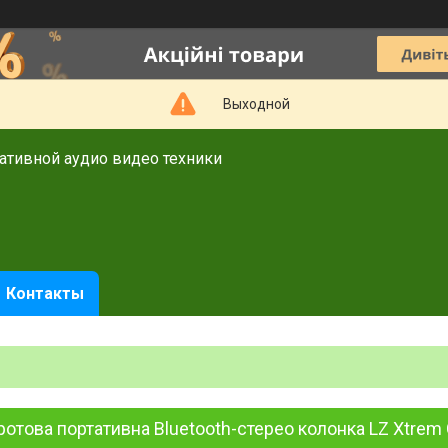
Выходной
тативной аудио видео техники
Контакты
отова портативна Bluetooth-стерео колонка LZ Xtrem 