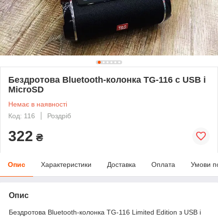
Бездротова Bluetooth-колонка TG-116 c USB і
MicroSD
Немає в наявності
Код: 116
Роздріб
322
₴
Опис
Характеристики
Доставка
Оплата
Умови п
Опис
Бездротова Bluetooth-колонка TG-116 Limited Edition з USB і