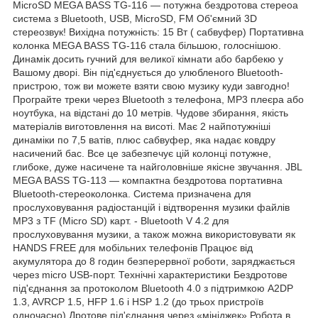
MicroSD MEGA BASS TG-116 — потужна бездротова стереоа
система з Bluetooth, USB, MicroSD, FM Об'ємний 3D
стереозвук! Вихідна потужність: 15 Вт ( сабвуфер) Портативна
колонка MEGA BASS TG-116 стала більшою, голоснішою.
Динамік досить гучний для великої кімнати або барбекю у
Вашому дворі. Він під'єднується до улюбленого Bluetooth-
пристрою, тож ви можете взяти свою музику куди завгодно!
Програйте треки через Bluetooth з телефона, MP3 плеєра або
ноутбука, на відстані до 10 метрів. Чудове збирання, якість
матеріалів виготовлення на висоті. Має 2 найпотужніші
динаміки по 7,5 ватів, плюс сабвуфер, яка надає ковдру
насичений бас. Все це забезпечує цій колонці потужне,
глибоке, дуже насичене та найголовніше якісне звучання. JBL
MEGA BASS TG-113 — компактна бездротова портативна
Bluetooth-стереоколонка. Система призначена для
прослуховування радіостанцій і відтворення музики файлів
MP3 з TF (Micro SD) карт. - Bluetooth V 4.2 для
прослуховування музики, а також можна використовувати як
HANDS FREE для мобільних телефонів Працює від
акумулятора до 8 годин безперервної роботи, заряджається
через micro USB-порт. Технічні характеристики Бездротове
під'єднання за протоколом Bluetooth 4.0 з підтримкою A2DP
1.3, AVRCP 1.5, HFP 1.6 і HSP 1.2 (до трьох пристроїв
одночасно) Дротове під'єднання через «мініджек» Робота в