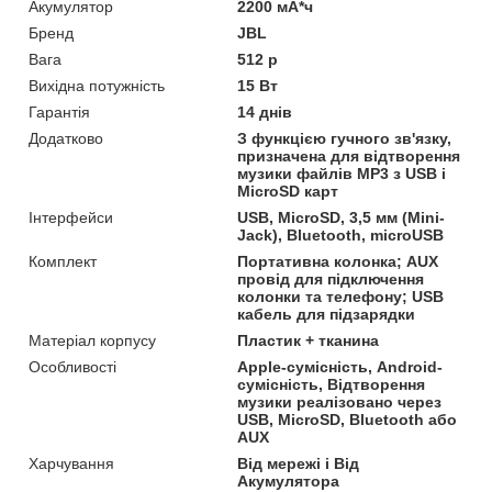
Акумулятор
2200 мА*ч
Бренд
JBL
Вага
512 р
Вихідна потужність
15 Вт
Гарантія
14 днів
Додатково
З функцією гучного зв'язку,
призначена для відтворення
музики файлів MP3 з USB і
MicroSD карт
Інтерфейси
USB, MicroSD, 3,5 мм (Mini-
Jack), Bluetooth, microUSB
Комплект
Портативна колонка; AUX
провід для підключення
колонки та телефону; USB
кабель для підзарядки
Матеріал корпусу
Пластик + тканина
Особливості
Apple-сумісність, Android-
сумісність, Відтворення
музики реалізовано через
USB, MicroSD, Bluetooth або
AUX
Харчування
Від мережі і Від
Акумулятора