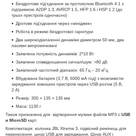
Бездротове під'єднання за протоколом Bluetooth 4.1 з
підтримкою A2DP 1.3, AVRCP 1.5, HFP 1.6 і HSP 1.2 (до
трьох пристроїв одночасно)
Дротове під'єднання через «мініджек»
Робота в режимі бездротової гарнітури
Два широкодіапазонні динаміки діаметром 50 мм, два
пасивні випромінювачі
Заявлена потужність динаміків: 2*10 Вт
Заявлене співвідношення сигнал/шум: >80 дБ
Заявлений частотний діапазон: 65 Гц – 20 кГц
Вбудована батарея (3,7 В, 6000 мА·год) з можливістю
заряджання зовнішніх пристроїв через USB-роз'єм (5 В,
2 А)
Розмір: 305 × 135 × 135 мм
Маса: 1130 г
Також призначена для відтворення музики файлів MP3 c
USB
и
MicroSD
карт.
Комплектація: колонка JBL Xtreme 3, підвісний ремінець для
перенесення, шнур USB для заряджання, Шнур AUX і