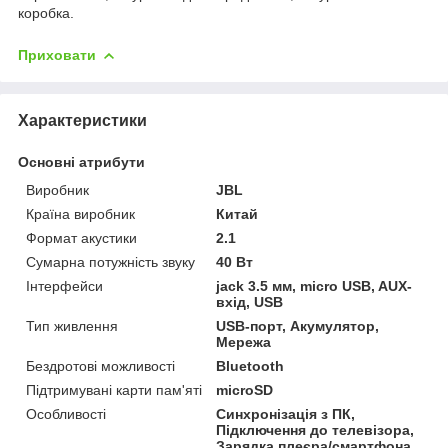
коробка.
Приховати
Характеристики
Основні атрибути
Виробник
JBL
Країна виробник
Китай
Формат акустики
2.1
Сумарна потужність звуку
40 Вт
Інтерфейси
jack 3.5 мм, micro USB, AUX-
вхід, USB
Тип живлення
USB-порт, Акумулятор,
Мережа
Бездротові можливості
Bluetooth
Підтримувані карти пам'яті
microSD
Особливості
Синхронізація з ПК,
Підключення до телевізора,
Зарядка плеєра/смартфона,