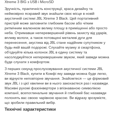
Xtreme 3 BIG з USB і MicroSD
Зручність, практичність конструкції, краса дизайну та
неймовірно яскравий звук знайшли своє місце в новій
акустичній системі JBL Xtreme 3 Black. Цей портативний
пристрій може заповнити глибоким басом або чітким
ритмічним малюнком велику площу в приміщенні або просто
неба. Отримавши неперевершений рівень захисту від ударів,
впливу вологи, а також потовщені металеві дуги для
перенесення, акустика від JBL стане надійним супутником у
будь-якій вашій подорожі. Слухайте музику зі смартфона,
об'єднуйте кілька колонок JBL в єдину систему та
насолоджуйтеся неперевершеним звуком, який завжди можна
буде слухати з комфортом.
З перших секунд прослуховування акустичної системи JBL
Xtreme 3 Black, купити в Комфі яку завжди можна буде легко,
ви відчуєте неповторне звучання. Знайомтеся — це фірмовий
звук JBL і з цієї хвилини ви в нього закохаєтеся раз і назавжди.
Масивні рухомі фазоінвертори з впізнаваною символікою
компанії, всепоглинальне звучання й глибокий бас назавжди
полонять вас своєю чарівною красою. Ви відразу зрозумієте,
що зробили правильний вибір.
Технічні характеристики