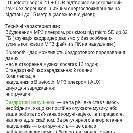
- Bluetooth версії 2:1 + EDR відтворює високоякісний
звук без перешкод і нижчим енергоспоживанням на
відстані до 15 метрів (залежно від умов);
Технічні характеристики:
Вбудованим MP3 плеєром, роз'ємом під micro SD до 32
ГБ ( функція кардридер дає змогу без особливих
зусиль копіювати MP3 файли з ПК на навушники );
Bluetooth - дає можливість бездротового передавання
даних;
Час відтворення музики досягає 12 годин;
Стандартний час заряджання: 2 години;
Комплектація:
навушники з Bluetooth, МР3 плеєром і
AUX
;
шнур для заряджання;
инструкция;
Бездротові навушники
— це та річ, яка стає чимось
необхідним, якщо ви постійно слухаєте музику, або
ваша робота пов'язана з комунікацією, і ви працюєте,
наприклад, зі скайпом. За регулярного використання
навушників — їхня зручність — це одна з
найважливіших вимог, і бездротові моделі стають