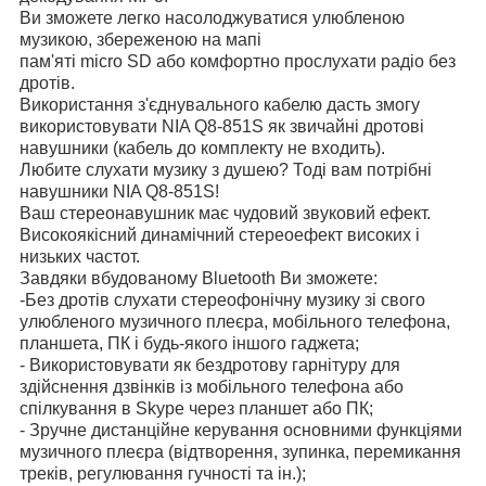
Ви зможете легко насолоджуватися улюбленою
музикою, збереженою на мапі
пам'яті micro SD або комфортно прослухати радіо без
дротів.
Використання з'єднувального кабелю дасть змогу
використовувати NIA Q8-851S як звичайні дротові
навушники (кабель до комплекту не входить).
Любите слухати музику з душею? Тоді вам потрібні
навушники NIA Q8-851S!
Ваш стереонавушник має чудовий звуковий ефект.
Високоякісний динамічний стереоефект високих і
низьких частот.
Завдяки вбудованому Bluetooth Ви зможете:
-Без дротів слухати стереофонічну музику зі свого
улюбленого музичного плеєра, мобільного телефона,
планшета, ПК і будь-якого іншого гаджета;
- Використовувати як бездротову гарнітуру для
здійснення дзвінків із мобільного телефона або
спілкування в Skype через планшет або ПК;
- Зручне дистанційне керування основними функціями
музичного плеєра (відтворення, зупинка, перемикання
треків, регулювання гучності та ін.);