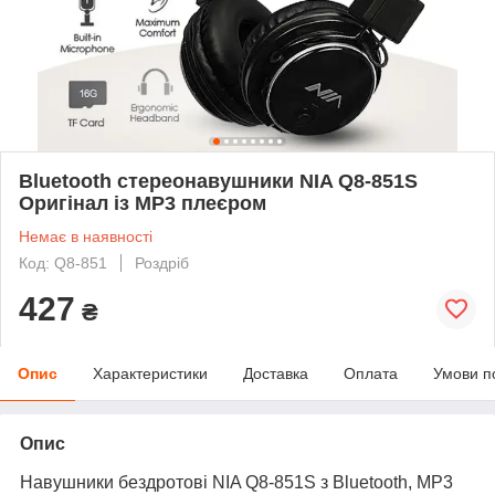
Bluetooth стереонавушники NIA Q8-851S
Оригінал із МР3 плеєром
Немає в наявності
Код: Q8-851
Роздріб
427
₴
Опис
Характеристики
Доставка
Оплата
Умови п
Опис
Навушники бездротові NIA Q8-851S з Bluetooth, MP3