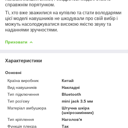
справжнім порятунком.
Ті, хто вже зважилися на купівлю та стати володарями
цієї моделі навушників не шкодували про свій вибір і
можуть насолоджуватися високою якістю звуку та
наданнями зручностями.
Приховати
Характеристики
Основні
Країна виробник
Китай
Вид навушників
Накладні
Тип підключення
Bluetooth
Тип роз'єму
mini jack 3.5 мм
Матеріал амбушюра
Штучна шкіра
(шкірозамінник)
Тип кріплення
Наголов'я
Функція плеєра
Так