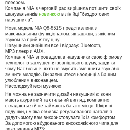
плеєром.
Компанія NIA в черговій рас вирішила потішити своїх
шанувальників
новинкою
в лінійці "бездротових
навушників".
Нова модель NIA Q8-851S представлена з
максимальним функціоналом, як завжди, з якісним
звуком за прийнятну ціну.
Навушники знайшли все і відразу: Bluetooth,
MP3 плеєр и AUX.
Компанія NIA впровадила в навушники свою фірмову
технологію заглушення зовнішнього шуму, завдяки
чому Вас більше ніхто не змусить зменшити звук або
змінити мелодію. Ви залишитеся наодинці з Вашим
улюбленим виконавцем.
Насолоджуйтеся музикою
Не можна не зазначити дизайн навушників: вони
мають акуратний та стильний вигляд, компактно
складаються й не займають багато місця. Шкіряні
подушки, і м'яка оббивка регульованого наголів'я
дадуть змогу вам використовувати їх із комфортом
За допомогою вбудованого високоякісного чипа для
декодування MP3: